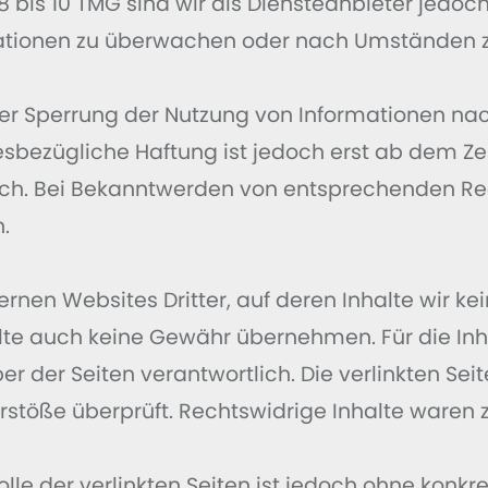
 bis 10 TMG sind wir als Diensteanbieter jedoch 
tionen zu überwachen oder nach Umständen zu 
der Sperrung der Nutzung von Informationen n
esbezügliche Haftung ist jedoch erst ab dem Ze
ich. Bei Bekanntwerden von entsprechenden Re
.
ernen Websites Dritter, auf deren Inhalte wir ke
te auch keine Gewähr übernehmen. Für die Inhalt
ber der Seiten verantwortlich. Die verlinkten Se
stöße überprüft. Rechtswidrige Inhalte waren z
lle der verlinkten Seiten ist jedoch ohne konkr