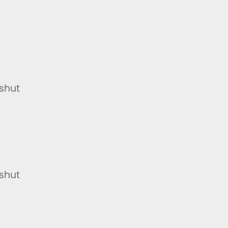
shut
shut